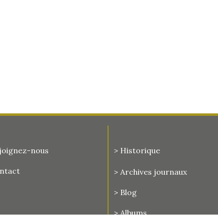
joignez-nous
> Historique
ontact
>
Archives journaux
> Blog
> Albums