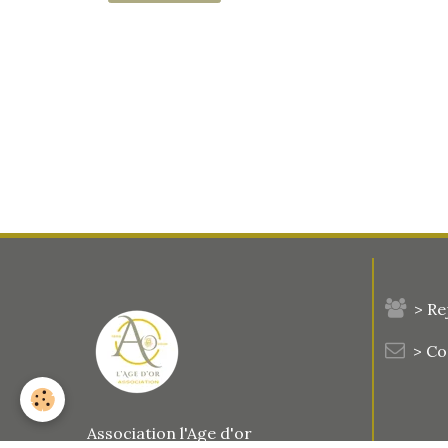
> Re
> C
Association l'Age d'or