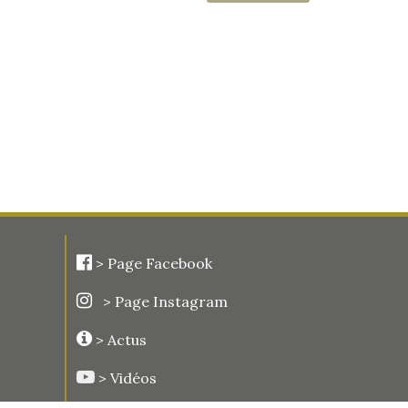
>
Page Facebook
> Page Instagram
> Actus
> Vidéos