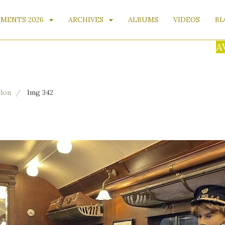
MENTS 2026
ARCHIVES
ALBUMS
VIDEOS
BL
AVIS 
llon
Img 342