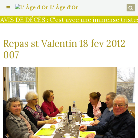
L' Âge d'Or
VIS DE DÉCÈS : C'est avec une immense tristess
Repas st Valentin 18 fev 2012
007