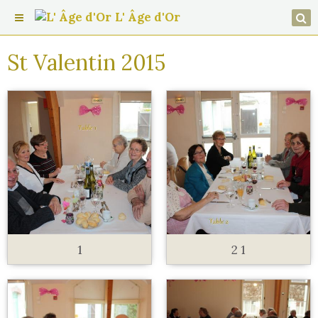
L' Âge d'Or
St Valentin 2015
1
2 1