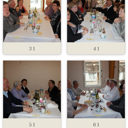
3 1
4 1
5 1
6 1