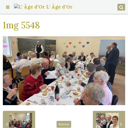
L' Âge d'Or
Img 5548
Retour