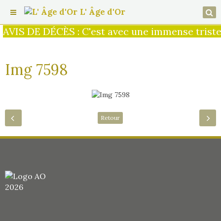
L' Âge d'Or
AVIS DE DÉCÈS : C'est avec une immense tristes
Img 7598
Retour