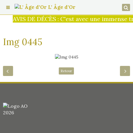
L' Âge d'Or
AVIS DE DÉCÈS : C'est avec une immense tri
Img 0445
Retour