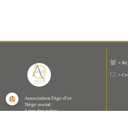
> Re
> C
Association l'Age d'or
Siège social :
1 rue des palais
77123 Le Vaudoué