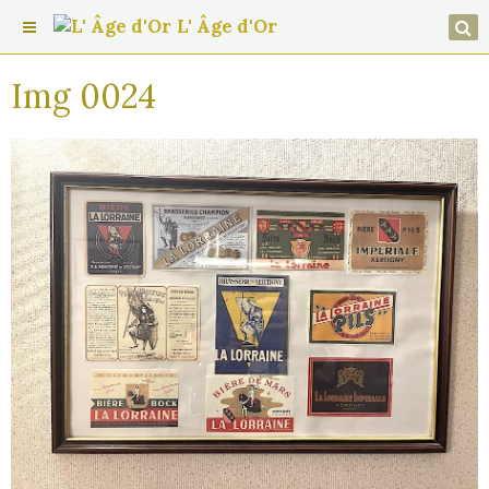
L' Âge d'Or
Img 0024