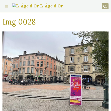
L' Âge d'Or
Img 0028