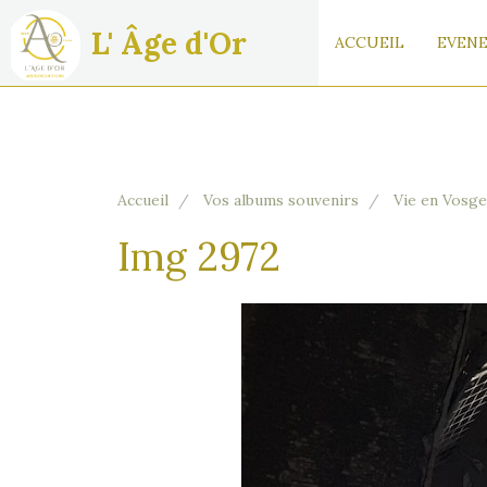
L' Âge d'Or
ACCUEIL
EVENE
Accueil
Vos albums souvenirs
Vie en Vosge
Img 2972