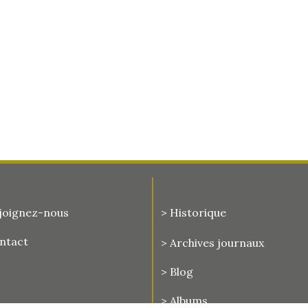
joignez-nous
> Historique
ontact
>
Archives journaux
> Blog
> Albums