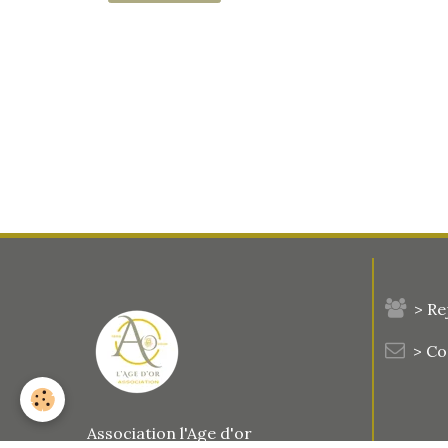
> Re
> C
Association l'Age d'or