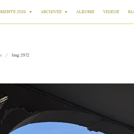
MENTS 2026
ARCHIVES
ALBUMS
VIDEOS
BL
AVI
s
Img 2972