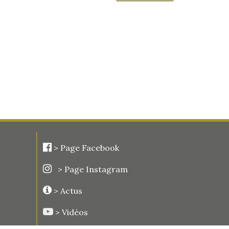
>
Page Facebook
> Page Instagram
> Actus
> Vidéos