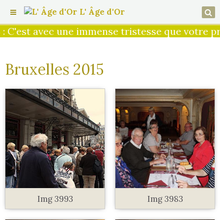
L' Âge d'Or
t avec une immense tristesse que votre préside
Bruxelles 2015
Img 3993
Img 3983