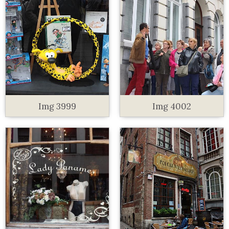
Img 3999
Img 4002