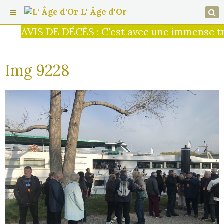
L' Âge d'Or
AVIS DE DÉCÈS : C'est avec une immense tris
Img 9228