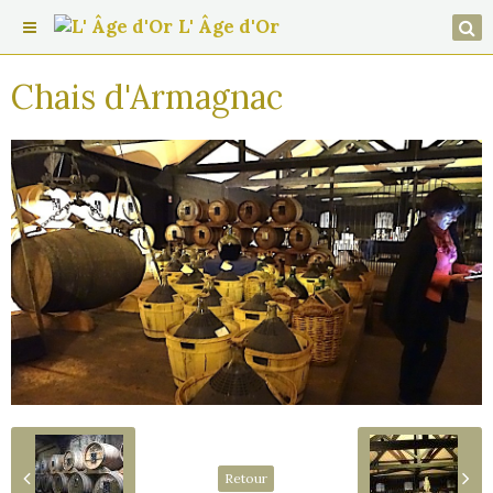
L' Âge d'Or
Chais d'Armagnac
Retour