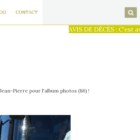
OG
CONTACT
AVIS DE DÉCÈS : C'est avec 
 Jean-Pierre pour l'album photos (86) !