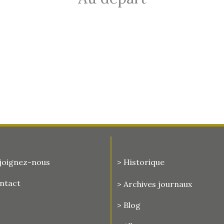
joignez-nous
> Historique
ontact
>
Archives journaux
> Blog