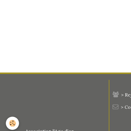
> Re
> C