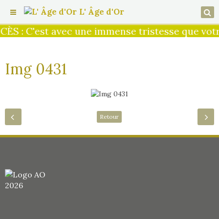
L' Âge d'Or
ÈS : C'est avec une immense tristesse que votr
Img 0431
Retour