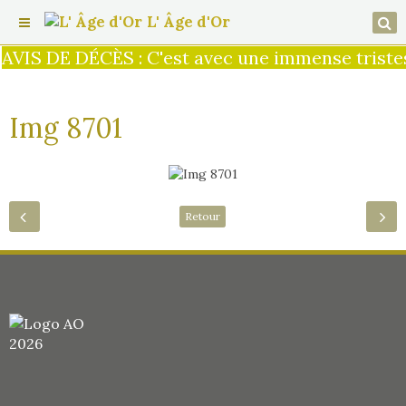
L' Âge d'Or
AVIS DE DÉCÈS : C'est avec une immense tristes
Img 8701
Retour