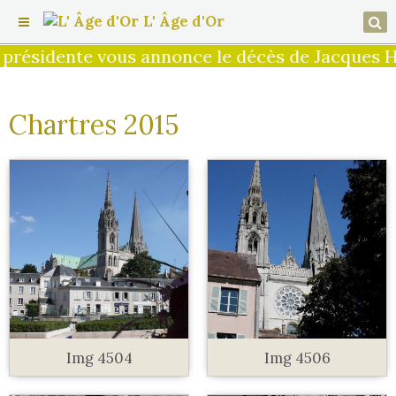
L' Âge d'Or
nte vous annonce le décès de Jacques Hillairet
Chartres 2015
Img 4504
Img 4506